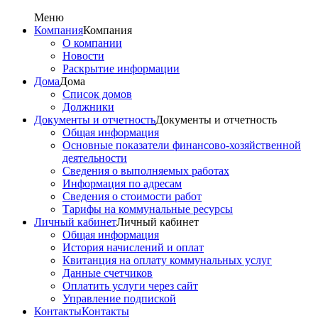
Меню
Компания
Компания
О компании
Новости
Раскрытие информации
Дома
Дома
Список домов
Должники
Документы и отчетность
Документы и отчетность
Общая информация
Основные показатели финансово-хозяйственной
деятельности
Сведения о выполняемых работах
Информация по адресам
Сведения о стоимости работ
Тарифы на коммунальные ресурсы
Личный кабинет
Личный кабинет
Общая информация
История начислений и оплат
Квитанция на оплату коммунальных услуг
Данные счетчиков
Оплатить услуги через сайт
Управление подпиской
Контакты
Контакты