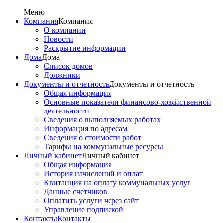
Меню
Компания
Компания
О компании
Новости
Раскрытие информации
Дома
Дома
Список домов
Должники
Документы и отчетность
Документы и отчетность
Общая информация
Основные показатели финансово-хозяйственной
деятельности
Сведения о выполняемых работах
Информация по адресам
Сведения о стоимости работ
Тарифы на коммунальные ресурсы
Личный кабинет
Личный кабинет
Общая информация
История начислений и оплат
Квитанция на оплату коммунальных услуг
Данные счетчиков
Оплатить услуги через сайт
Управление подпиской
Контакты
Контакты