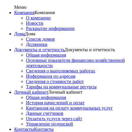
Меню
Компания
Компания
О компании
Новости
Раскрытие информации
Дома
Дома
Список домов
Должники
Документы и отчетность
Документы и отчетность
Общая информация
Основные показатели финансово-хозяйственной
деятельности
Сведения о выполняемых работах
Информация по адресам
Сведения о стоимости работ
Тарифы на коммунальные ресурсы
Личный кабинет
Личный кабинет
Общая информация
История начислений и оплат
Квитанция на оплату коммунальных услуг
Данные счетчиков
Оплатить услуги через сайт
Управление подпиской
Контакты
Контакты