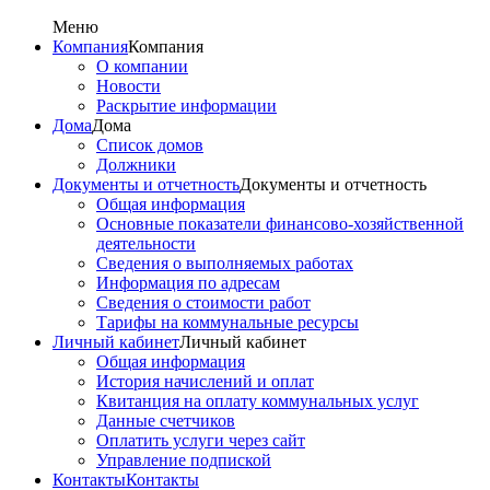
Меню
Компания
Компания
О компании
Новости
Раскрытие информации
Дома
Дома
Список домов
Должники
Документы и отчетность
Документы и отчетность
Общая информация
Основные показатели финансово-хозяйственной
деятельности
Сведения о выполняемых работах
Информация по адресам
Сведения о стоимости работ
Тарифы на коммунальные ресурсы
Личный кабинет
Личный кабинет
Общая информация
История начислений и оплат
Квитанция на оплату коммунальных услуг
Данные счетчиков
Оплатить услуги через сайт
Управление подпиской
Контакты
Контакты