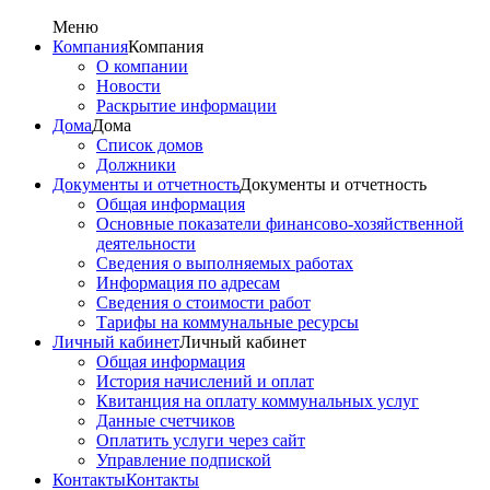
Меню
Компания
Компания
О компании
Новости
Раскрытие информации
Дома
Дома
Список домов
Должники
Документы и отчетность
Документы и отчетность
Общая информация
Основные показатели финансово-хозяйственной
деятельности
Сведения о выполняемых работах
Информация по адресам
Сведения о стоимости работ
Тарифы на коммунальные ресурсы
Личный кабинет
Личный кабинет
Общая информация
История начислений и оплат
Квитанция на оплату коммунальных услуг
Данные счетчиков
Оплатить услуги через сайт
Управление подпиской
Контакты
Контакты