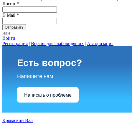
Логин
*
E-Mail
*
или
Войти
Регистрация
|
Версия для слабовидящих
|
Авторизация
Есть вопрос?
Напишите нам
Написать о проблеме
Крымский Вал