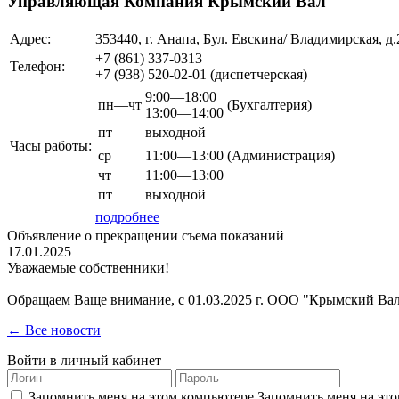
Управляющая Компания Крымский Вал
Адрес:
353440, г. Анапа, Бул. Евскина/ Владимирская, д.
+7 (861)
337-0313
Телефон:
+7 (938)
520-02-01
(диспетчерская)
9:00—18:00
пн—чт
(Бухгалтерия)
13:00—14:00
пт
выходной
Часы работы:
ср
11:00—13:00
(Администрация)
чт
11:00—13:00
пт
выходной
подробнее
Объявление о прекращении съема показаний
17.01.2025
Уважаемые собственники!
Обращаем Ваще внимание, с 01.03.2025 г. ООО "Крымский Вал
← Все новости
Войти в личный кабинет
Запомнить меня на этом компьютере
Запомнить меня на это