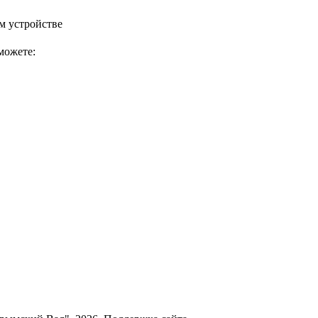
м устройстве
можете: