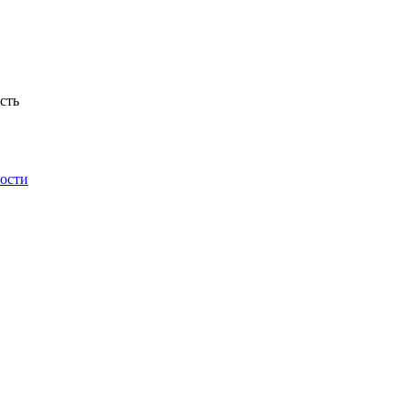
сть
ности