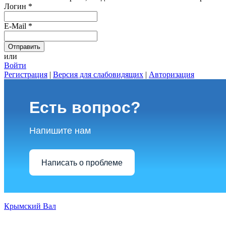
Логин
*
E-Mail
*
или
Войти
Регистрация
|
Версия для слабовидящих
|
Авторизация
Есть вопрос?
Напишите нам
Написать о проблеме
Крымский Вал