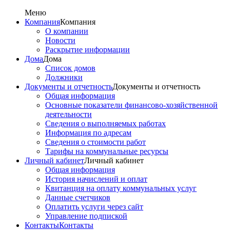
Меню
Компания
Компания
О компании
Новости
Раскрытие информации
Дома
Дома
Список домов
Должники
Документы и отчетность
Документы и отчетность
Общая информация
Основные показатели финансово-хозяйственной
деятельности
Сведения о выполняемых работах
Информация по адресам
Сведения о стоимости работ
Тарифы на коммунальные ресурсы
Личный кабинет
Личный кабинет
Общая информация
История начислений и оплат
Квитанция на оплату коммунальных услуг
Данные счетчиков
Оплатить услуги через сайт
Управление подпиской
Контакты
Контакты