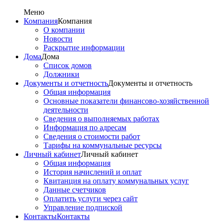
Меню
Компания
Компания
О компании
Новости
Раскрытие информации
Дома
Дома
Список домов
Должники
Документы и отчетность
Документы и отчетность
Общая информация
Основные показатели финансово-хозяйственной
деятельности
Сведения о выполняемых работах
Информация по адресам
Сведения о стоимости работ
Тарифы на коммунальные ресурсы
Личный кабинет
Личный кабинет
Общая информация
История начислений и оплат
Квитанция на оплату коммунальных услуг
Данные счетчиков
Оплатить услуги через сайт
Управление подпиской
Контакты
Контакты