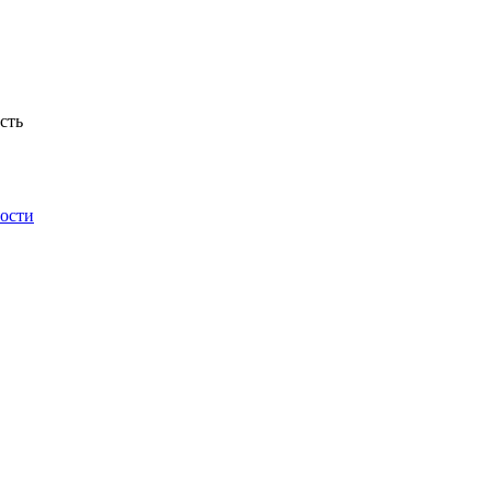
сть
ности