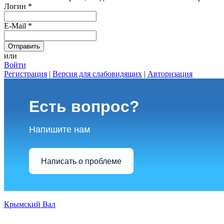
Логин
*
E-Mail
*
или
Войти
Регистрация
|
Версия для слабовидящих
|
Авторизация
Есть вопрос?
Напишите нам
Написать о проблеме
Крымский Вал