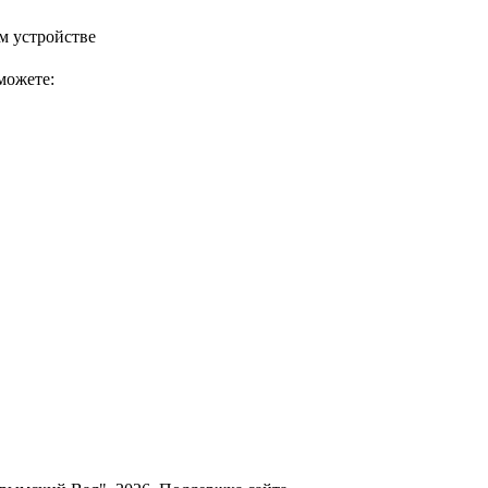
м устройстве
можете: