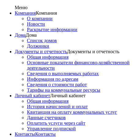
Меню
Компания
Компания
О компании
Новости
Раскрытие информации
Дома
Дома
Список домов
Должники
Документы и отчетность
Документы и отчетность
Общая информация
Основные показатели финансово-хозяйственной
деятельности
Сведения о выполняемых работах
Информация по адресам
Сведения о стоимости работ
Тарифы на коммунальные ресурсы
Личный кабинет
Личный кабинет
Общая информация
История начислений и оплат
Квитанция на оплату коммунальных услуг
Данные счетчиков
Оплатить услуги через сайт
Управление подпиской
Контакты
Контакты