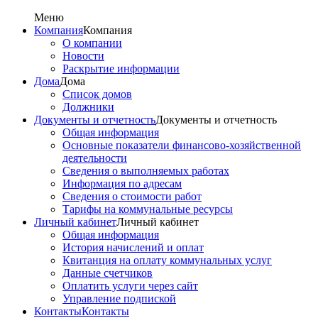
Меню
Компания
Компания
О компании
Новости
Раскрытие информации
Дома
Дома
Список домов
Должники
Документы и отчетность
Документы и отчетность
Общая информация
Основные показатели финансово-хозяйственной
деятельности
Сведения о выполняемых работах
Информация по адресам
Сведения о стоимости работ
Тарифы на коммунальные ресурсы
Личный кабинет
Личный кабинет
Общая информация
История начислений и оплат
Квитанция на оплату коммунальных услуг
Данные счетчиков
Оплатить услуги через сайт
Управление подпиской
Контакты
Контакты