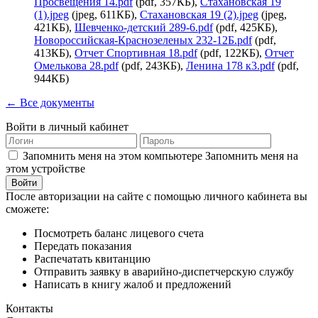
Просвещения 14.pdf
(pdf, 357КБ),
Стахановская 19
(1).jpeg
(jpeg, 611КБ),
Стахановская 19 (2).jpeg
(jpeg,
421КБ),
Шевченко-детский 289-6.pdf
(pdf, 425КБ),
Новороссийская-Краснозеленых 232-12Б.pdf
(pdf,
413КБ),
Отчет Спортивная 18.pdf
(pdf, 122КБ),
Отчет
Омелькова 28.pdf
(pdf, 243КБ),
Ленина 178 к3.pdf
(pdf,
944КБ)
← Все документы
Войти в личный кабинет
Запомнить меня на этом компьютере
Запомнить меня на
этом устройстве
После авторизации на сайте с помощью личного кабинета вы
сможете:
Посмотреть баланс лицевого счета
Передать показания
Распечатать квитанцию
Отправить заявку в аварийно-диспетчерскую службу
Написать в книгу жалоб и предложений
Контакты