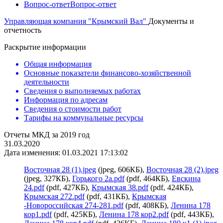
Вопрос-ответ
Вопрос-ответ
Управляющая компания "Крымский Вал"
Документы и
отчетность
Раскрытие информации
Общая информация
Основные показатели финансово-хозяйственной
деятельности
Сведения о выполняемых работах
Информация по адресам
Сведения о стоимости работ
Тарифы на коммунальные ресурсы
Отчеты МКД за 2019 год
31.03.2020
Дата изменения: 01.03.2021 17:13:02
Восточная 28 (1).jpeg
(jpeg, 606КБ),
Восточная 28 (2).jpeg
(jpeg, 327КБ),
Горького 2а.pdf
(pdf, 464КБ),
Евскина
24.pdf
(pdf, 427КБ),
Крымская 38.pdf
(pdf, 424КБ),
Крымская 272.pdf
(pdf, 431КБ),
Крымская
-Новороссийская 274-281.pdf
(pdf, 408КБ),
Ленина 178
кор1.pdf
(pdf, 425КБ),
Ленина 178 кор2.pdf
(pdf, 443КБ),