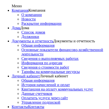
Меню
Компания
Компания
О компании
Новости
Раскрытие информации
Дома
Дома
Список домов
Должники
Документы и отчетность
Документы и отчетность
Общая информация
Основные показатели финансово-хозяйственной
деятельности
Сведения о выполняемых работах
Информация по адресам
Сведения о стоимости работ
Тарифы на коммунальные ресурсы
Личный кабинет
Личный кабинет
Общая информация
История начислений и оплат
Квитанция на оплату коммунальных услуг
Данные счетчиков
Оплатить услуги через сайт
Управление подпиской
Контакты
Контакты