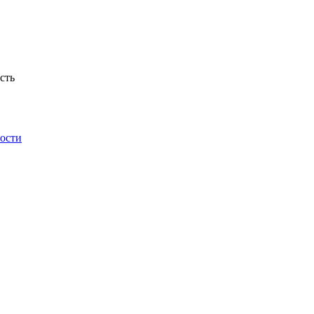
сть
ности