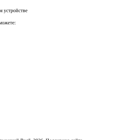
м устройстве
можете: