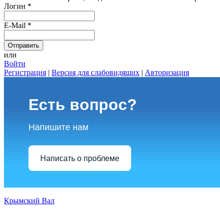
Логин
*
E-Mail
*
или
Войти
Регистрация
|
Версия для слабовидящих
|
Авторизация
Есть вопрос?
Напишите нам
Написать о проблеме
Крымский Вал