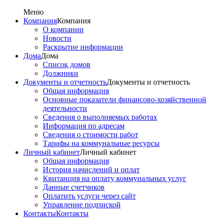
Меню
Компания
Компания
О компании
Новости
Раскрытие информации
Дома
Дома
Список домов
Должники
Документы и отчетность
Документы и отчетность
Общая информация
Основные показатели финансово-хозяйственной
деятельности
Сведения о выполняемых работах
Информация по адресам
Сведения о стоимости работ
Тарифы на коммунальные ресурсы
Личный кабинет
Личный кабинет
Общая информация
История начислений и оплат
Квитанция на оплату коммунальных услуг
Данные счетчиков
Оплатить услуги через сайт
Управление подпиской
Контакты
Контакты