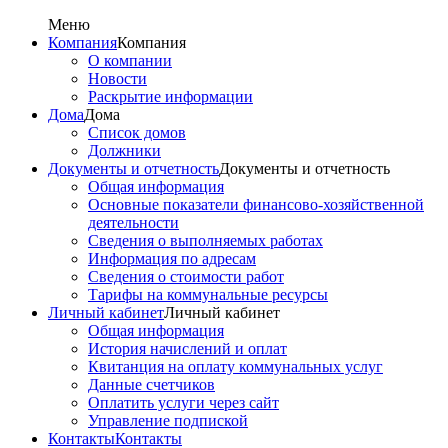
Меню
Компания
Компания
О компании
Новости
Раскрытие информации
Дома
Дома
Список домов
Должники
Документы и отчетность
Документы и отчетность
Общая информация
Основные показатели финансово-хозяйственной
деятельности
Сведения о выполняемых работах
Информация по адресам
Сведения о стоимости работ
Тарифы на коммунальные ресурсы
Личный кабинет
Личный кабинет
Общая информация
История начислений и оплат
Квитанция на оплату коммунальных услуг
Данные счетчиков
Оплатить услуги через сайт
Управление подпиской
Контакты
Контакты