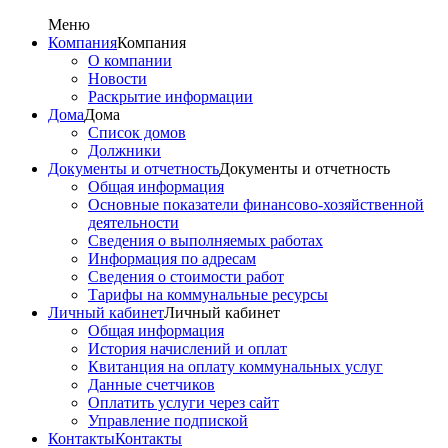
Меню
Компания
Компания
О компании
Новости
Раскрытие информации
Дома
Дома
Список домов
Должники
Документы и отчетность
Документы и отчетность
Общая информация
Основные показатели финансово-хозяйственной
деятельности
Сведения о выполняемых работах
Информация по адресам
Сведения о стоимости работ
Тарифы на коммунальные ресурсы
Личный кабинет
Личный кабинет
Общая информация
История начислений и оплат
Квитанция на оплату коммунальных услуг
Данные счетчиков
Оплатить услуги через сайт
Управление подпиской
Контакты
Контакты