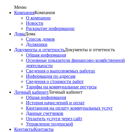
Меню
Компания
Компания
О компании
Новости
Раскрытие информации
Дома
Дома
Список домов
Должники
Документы и отчетность
Документы и отчетность
Общая информация
Основные показатели финансово-хозяйственной
деятельности
Сведения о выполняемых работах
Информация по адресам
Сведения о стоимости работ
Тарифы на коммунальные ресурсы
Личный кабинет
Личный кабинет
Общая информация
История начислений и оплат
Квитанция на оплату коммунальных услуг
Данные счетчиков
Оплатить услуги через сайт
Управление подпиской
Контакты
Контакты