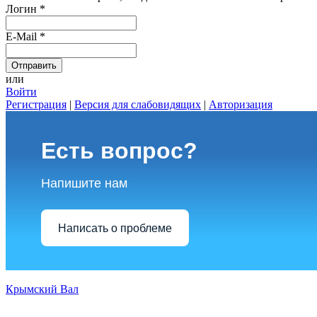
Логин
*
E-Mail
*
или
Войти
Регистрация
|
Версия для слабовидящих
|
Авторизация
Есть вопрос?
Напишите нам
Написать о проблеме
Крымский Вал