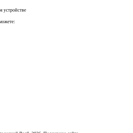
м устройстве
можете: