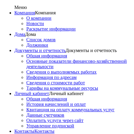
Меню
Компания
Компания
О компании
Новости
Раскрытие информации
Дома
Дома
Список домов
Должники
Документы и отчетность
Документы и отчетность
Общая информация
Основные показатели финансово-хозяйственной
деятельности
Сведения о выполняемых работах
Информация по адресам
Сведения о стоимости работ
Тарифы на коммунальные ресурсы
Личный кабинет
Личный кабинет
Общая информация
История начислений и оплат
Квитанция на оплату коммунальных услуг
Данные счетчиков
Оплатить услуги через сайт
Управление подпиской
Контакты
Контакты