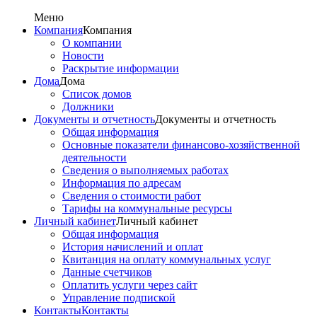
Меню
Компания
Компания
О компании
Новости
Раскрытие информации
Дома
Дома
Список домов
Должники
Документы и отчетность
Документы и отчетность
Общая информация
Основные показатели финансово-хозяйственной
деятельности
Сведения о выполняемых работах
Информация по адресам
Сведения о стоимости работ
Тарифы на коммунальные ресурсы
Личный кабинет
Личный кабинет
Общая информация
История начислений и оплат
Квитанция на оплату коммунальных услуг
Данные счетчиков
Оплатить услуги через сайт
Управление подпиской
Контакты
Контакты